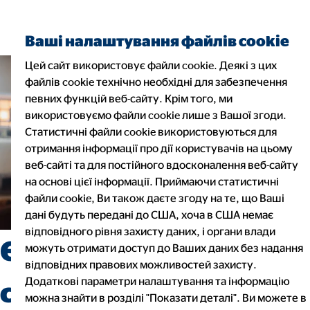
Ваші налаштування файлів cookie
Цей сайт використовує файли cookie. Деякі з цих
файлів cookie технічно необхідні для забезпечення
певних функцій веб-сайту. Крім того, ми
використовуємо файли cookie лише з Вашої згоди.
Статистичні файли cookie використовуються для
отримання інформації про дії користувачів на цьому
веб-сайті та для постійного вдосконалення веб-сайту
на основі цієї інформації. Приймаючи статистичні
файли cookie, Ви також даєте згоду на те, що Ваші
дані будуть передані до США, хоча в США немає
відповідного рівня захисту даних, і органи влади
Є бажання змінити
можуть отримати доступ до Ваших даних без надання
відповідних правових можливостей захисту.
Додаткові параметри налаштування та інформацію
свою професійну
можна знайти в розділі "Показати деталі". Ви можете в