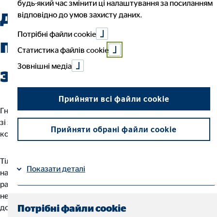
будь-який час змінити ці налаштування за посиланням
діяльність? Тоді
відповідно до умов захисту даних.
Потрібні файли cookie
почніть свою кар’єру
Статистика файлів cookie
Зовнішні медіа
з нами!
Прийняти всі файли cookie
Гнучкість, свобода самовизначення та виконання завдання
зі значенням та метою - ось що робить роботу фінансового
Прийняти обрані файли cookie
консультанта ОВБ такою особливою.
Тільки Ви вирішуєте, яким буде Ваш особистий прогрес з
Показати деталі
нами. Одноманітна щоденна рутина вже не приносить
радості, і Ви ловите себе на думці, що хочете бути більш
незалежним та працювати з компетентними та
Імпресум
| Захист даних
Потрібні файли cookie
доброзичливими колегами? Тоді Вам до нас! Почніть