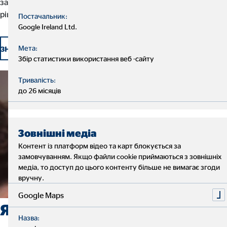
завдання – допомагати їм приймати правильні фінансові
рішення та досягати власних особистих цілей і побажань.
Постачальник:
Google Ireland Ltd.
ізнайтеся більше та скористайтесь перевагами робо
Мета:
Збір статистики використання веб -сайту
Тривалість:
до 26 місяців
Зовнішні медіа
Контент із платформ відео та карт блокується за
замовчуванням. Якщо файли cookie приймаються з зовнішніх
медіа, то доступ до цього контенту більше не вимагає згоди
вручну.
Google Maps
Які можливості ми
Назва: