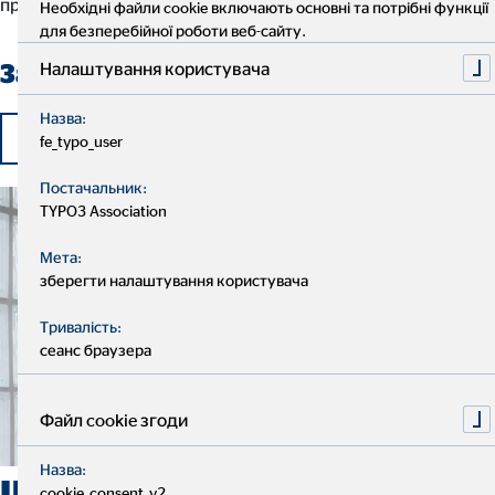
працювати як фінансовий консультант OVB!
Необхідні файли cookie включають основні та потрібні функції
для безперебійної роботи веб-сайту.
Налаштування користувача
Заповнити анкету для найму
Назва:
на роботу
fe_typo_user
Постачальник:
TYPO3 Association
Мета:
зберегти налаштування користувача
Тривалість:
сеанс браузера
Файл cookie згоди
Назва:
Що робить роботу з нами
cookie_consent_v2