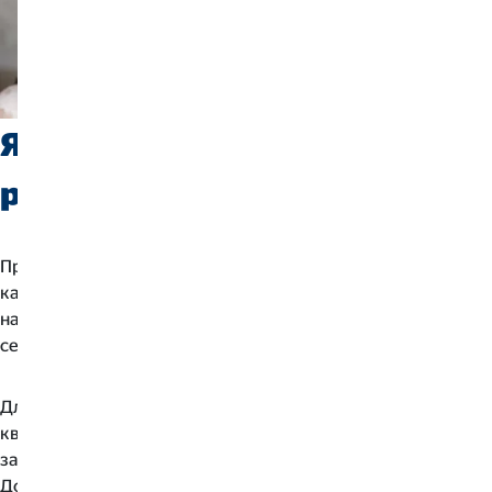
Які можливості кар’єрного
розвитку ми пропонуємо?
Працюючи з нами, Ви можете не перейматися питаннями
кар’єрного росту. Ми надаємо однакові можливості усім
нашим працівникам рухатися вгору та вдосконалювати
себе як фахівця.
Для кожного співробітника компанії OBБ складається
кваліфікований та багаторівневий план кар’єри, що
забезпечує постійне просування по кар’єрним сходам.
Досягнення наступного рівня завжди пов'язане з