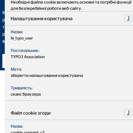
Необхідні файли cookie включають основні та потрібні функції
для безперебійної роботи веб-сайту.
Коли річ йде про фінансові поради, найважливішим є
Налаштування користувача
розуміння кожного кроку, який має бути зроблений. Саме
тому ми детально пояснюємо Вам, чому ми
Назва:
рекомендуємо певне фінансове рішення та в якій мірі
fe_typo_user
воно відповідає Вам та Вашим індивідуальним потребам.
Постачальник:
TYPO3 Association
Встановити контакт
Мета:
зберегти налаштування користувача
Тривалість:
сеанс браузера
Файл cookie згоди
Назва:
cookie_consent_v2