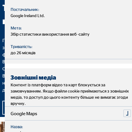
Тоді почніть свою кар’єру з
Постачальник:
Google Ireland Ltd.
нами!
Мета:
Збір статистики використання веб -сайту
Гнучкість, свобода самовизначення та виконання
Тривалість:
завдання зі значенням та метою - ось що робить роботу
до 26 місяців
фінансового консультанта ОВБ такою особливою. Тільки
Ви вирішуєте, яким буде Ваш особистий прогрес з нами.
Одноманітна щоденна рутина вже не приносить радості, і
Ви ловите себе на думці, що хочете бути більш
Зовнішні медіа
незалежним та працювати з компетентними та
Контент із платформ відео та карт блокується за
доброзичливими колегами? Тоді Вам до нас!
замовчуванням. Якщо файли cookie приймаються з зовнішніх
медіа, то доступ до цього контенту більше не вимагає згоди
вручну.
Заповнити анкету для співпраці
Google Maps
Назва: