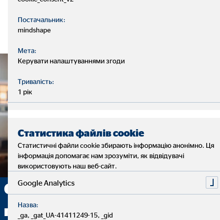
Постачальник:
mindshape
Мета:
Керувати налаштуваннями згоди
Тривалість:
1 рік
Статистика файлів cookie
Статистичні файли cookie збирають інформацію анонімно. Ця
інформація допомагає нам зрозуміти, як відвідувачі
використовують наш веб-сайт.
Google Analytics
Є бажання змінити свою
Назва:
професійну діяльність?
_ga, _gat_UA-41411249-15, _gid