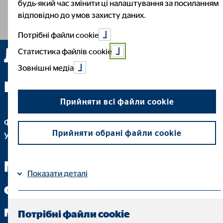
будь-який час змінити ці налаштування за посиланням
відповідно до умов захисту даних.
Потрібні файли cookie
Любов Корсунська —
Статистика файлів cookie
Зовнішні медіа
м. Київ
Прийняти всі файли cookie
Фінансовий Консультант ТОВ 'ОВБ Алфінанц
Прийняти обрані файли cookie
Україна'
Ми розмовляємо з Вами
Показати деталі
однаковою зрозумілою
Імпресум
| Захист даних
мовою
Потрібні файли cookie