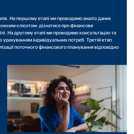
апів. На першому етапі ми проводимо аналіз даних
кожним клієнтом: дізнатися про фінансове
ілі. На другому етапі ми проводимо консультацію та
, то доступ до цього
 урахуванням індивідуальних потреб. Третій етап
ізації поточного фінансового планування відповідно