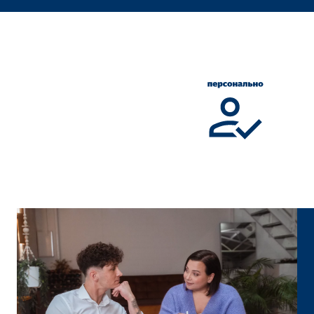
Назва:
cook
Постачальник:
min
Мета:
Кер
Тривалість:
1 рі
Статистика файлів cookie
Статистичні файли cookie збирають інформацію 
сайт.
Google Analytics
Назва:
_ga,
Постачальник:
Goog
Мета:
Збі