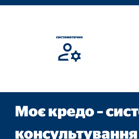
ie_consent_v2
dshape
увати налаштуваннями згоди
к
анонімно. Ця інформація допомагає нам зрозуміти, як відвідувачі в
Моє кредо – сис
 _gat_UA-41411249-15, _gid
le Ireland Ltd.
консультування
р статистики використання веб -сайту