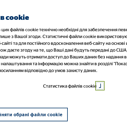
в cookie
 цих файлів cookie технічно необхідні для забезпечення пев
 лише з Вашої згоди. Статистичні файли cookie використову
-сайті та для постійного вдосконалення веб-сайту на основі ц
ож даєте згоду на те, що Ваші дані будуть передані до США
 влади можуть отримати доступ до Ваших даних без надання 
налаштування та інформацію можна знайти в розділі "Показ
Оксана Кр
 посиланням відповідно до умов захисту даних.
Статистика файлів cookie
Луцьк
няти обрані файли cookie