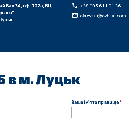
ий Вал 34, оф. 302а, БЦ
+38 095 611 91 36
рсона"
okrevska@ovb-ua.com
 Луцьк
Б в м. Луцьк
Ваше ім'я та прізвище
*