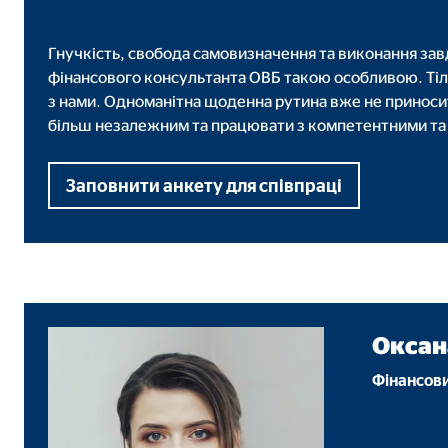
Назва:
you
Гнучкість, свобода самовизначення та виконання завд
Постачальник:
Goog
фінансового консультанта ОВБ такою особливою. Тіл
Мета:
вбу
з нами. Одноманітна щоденна рутина вже не приносить
більш незалежним та працювати з компетентними та 
Тривалість:
24 м
Заповнити анкету для співпраці
Оксан
Фінансови