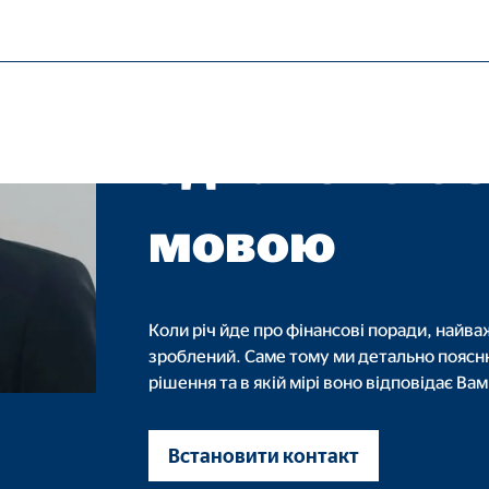
Фінансовий Радник ТОВ 'ОВБ Алфіна
Ми розмовля
трібні функції для безперебійної роботи веб-сайту.
однаковою 
мовою
ypo_user
3 Association
Коли річ йде про фінансові поради, найв
регти налаштування користувача
зроблений. Саме тому ми детально пояс
рішення та в якій мірі воно відповідає В
нс браузера
Встановити контакт