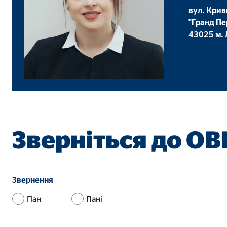
вул. Крив
"Гранд Пе
43025 м.
Зверніться до ОВ
Звернення
Пан
Пані