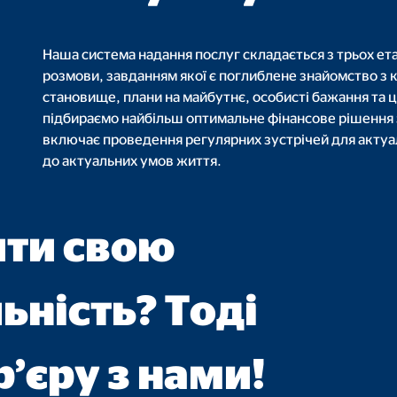
6 місяців
Наша система надання послуг складається з трьох ет
розмови, завданням якої є поглиблене знайомство з 
становище, плани на майбутнє, особисті бажання та ц
за замовчуванням. Якщо файли cookie приймаються з зовнішніх медіа
підбираємо найбільш оптимальне фінансове рішення з
включає проведення регулярних зустрічей для актуал
до актуальних умов життя.
gle_maps
ити свою
le Ireland Ltd.
грація інтерактивних карт Google
ьність? Тоді
ісяці
’єру з нами!