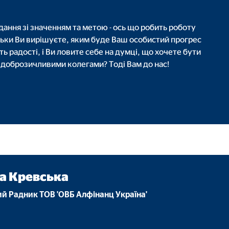
tube
ання зі значенням та метою - ось що робить роботу
le Ireland Ltd.
ьки Ви вирішуєте, яким буде Ваш особистий прогрес
довування відео
 радості, і Ви ловите себе на думці, що хочете бути
доброзичливими колегами? Тоді Вам до нас!
ісяці
а Кревська
й Радник ТОВ 'ОВБ Алфінанц Україна'