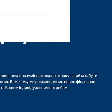
нц Україна'
ємо з Вами
зрозумілою
ажливішим є розуміння кожного кроку, який має бути
нюємо Вам, чому ми рекомендуємо певне фінансове
ам та Вашим індивідуальним потребам.