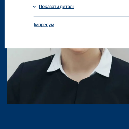
Показати деталі
Імпресум
| Захист даних
Потрібні файли cookie
Необхідні файли cookie включають основні та по
Налаштування користувача
Назва:
fe_t
Постачальник:
TYPO
Мета:
збе
Тривалість:
сеа
Файл cookie згоди