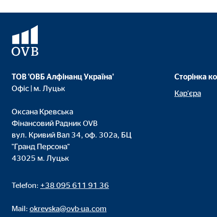
ТОВ 'ОВБ Алфінанц Україна'
Сторінка к
Офіс | м. Луцьк
Кар'єра
Оксана Кревська
Фінансовий Радник OVB
вул. Кривий Вал 34, оф. 302а, БЦ
"Гранд Персона"
43025 м. Луцьк
Telefon:
+38 095 611 91 36
Mail:
okrevska@ovb-ua.com