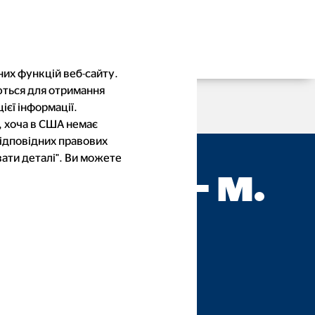
них функцій веб-сайту.
ються для отримання
ієї інформації.
, хоча в США немає
відповідних правових
ати деталі". Ви можете
евська — м.