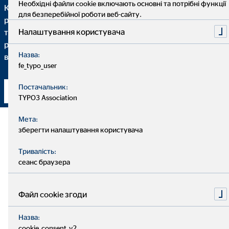
Необхідні файли cookie включають основні та потрібні функції
Коли річ йде про фінансові поради, найважливішим є
для безперебійної роботи веб-сайту.
розуміння кожного кроку, який має бути зроблений. Саме
Налаштування користувача
тому ми детально пояснюємо Вам, чому ми
рекомендуємо певне фінансове рішення та в якій мірі
Назва:
воно відповідає Вам та Вашим індивідуальним потребам.
fe_typo_user
Постачальник:
Встановити контакт
TYPO3 Association
Мета:
зберегти налаштування користувача
Тривалість:
сеанс браузера
Файл cookie згоди
Назва:
cookie_consent_v2