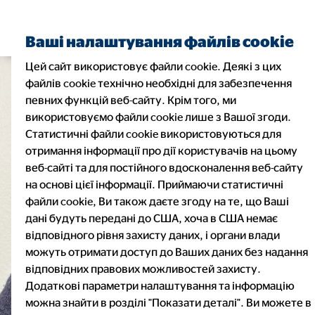
Ваші налаштування файлів cookie
Цей сайт використовує файли cookie. Деякі з цих
файлів cookie технічно необхідні для забезпечення
певних функцій веб-сайту. Крім того, ми
використовуємо файли cookie лише з Вашої згоди.
Статистичні файли cookie використовуються для
отримання інформації про дії користувачів на цьому
веб-сайті та для постійного вдосконалення веб-сайту
на основі цієї інформації. Приймаючи статистичні
файли cookie, Ви також даєте згоду на те, що Ваші
дані будуть передані до США, хоча в США немає
відповідного рівня захисту даних, і органи влади
можуть отримати доступ до Ваших даних без надання
відповідних правових можливостей захисту.
Додаткові параметри налаштування та інформацію
можна знайти в розділі "Показати деталі". Ви можете в