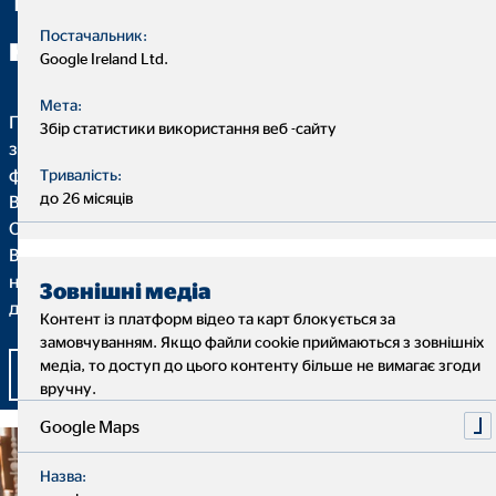
Постачальник:
нами!
Google Ireland Ltd.
Мета:
Гнучкість, свобода самовизначення та виконання
Збір статистики використання веб -сайту
завдання зі значенням та метою - ось що робить роботу
фінансового консультанта ОВБ такою особливою. Тільки
Тривалість:
до 26 місяців
Ви вирішуєте, яким буде Ваш особистий прогрес з нами.
Одноманітна щоденна рутина вже не приносить радості, і
Ви ловите себе на думці, що хочете бути більш
незалежним та працювати з компетентними та
Зовнішні медіа
доброзичливими колегами? Тоді Вам до нас!
Контент із платформ відео та карт блокується за
замовчуванням. Якщо файли cookie приймаються з зовнішніх
медіа, то доступ до цього контенту більше не вимагає згоди
Заповнити анкету для співпраці
вручну.
Google Maps
Назва: