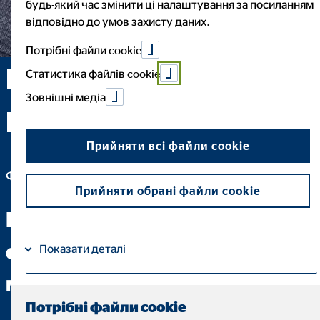
будь-який час змінити ці налаштування за посиланням
відповідно до умов захисту даних.
Потрібні файли cookie
Роман Тереня — м.
Статистика файлів cookie
Зовнішні медіа
Полтава
Прийняти всі файли cookie
Фінансовий Радник ТОВ 'ОВБ Алфінанц Україна'
Прийняти обрані файли cookie
Ми розмовляємо з Вами
однаковою зрозумілою
Показати деталі
мовою
Імпресум
| Захист даних
Потрібні файли cookie