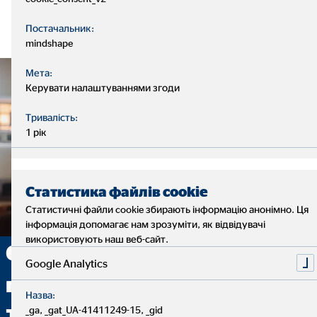
Постачальник:
mindshape
Мета:
Керувати налаштуваннями згоди
Тривалість:
1 рік
Статистика файлів cookie
Статистичні файли cookie збирають інформацію анонімно. Ця
інформація допомагає нам зрозуміти, як відвідувачі
використовують наш веб-сайт.
Є бажання змінити свою
Google Analytics
професійну діяльність?
Назва:
_ga, _gat_UA-41411249-15, _gid
Тоді почніть свою кар’єру з