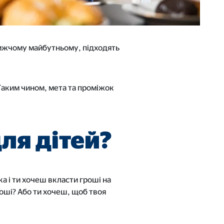
лижчому майбутньому, підходять
 Таким чином, мета та проміжок
для дітей?
а і ти хочеш вкласти гроші на
роші? Або ти хочеш, щоб твоя