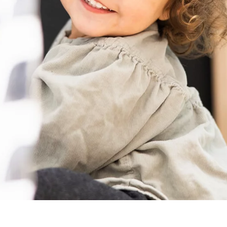
ie_consent_v2
dshape
увати налаштуваннями згоди
к
анонімно. Ця інформація допомагає нам зрозуміти, як відвідувачі в
 _gat_UA-41411249-15, _gid
le Ireland Ltd.
р статистики використання веб -сайту