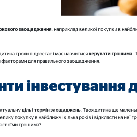
рокового заощадження
, наприклад великої покупки в найб
дитина трохи підростає і має навчитися
керувати
грошима
.
и факторами для правильного заощадження.
анти інвестування 
 актуальну
ціль і термін заощаджень
. Твоя дитина ще маленьк
лику покупку в найближчі кілька років і відкласти на неї г
я своїми грошима?