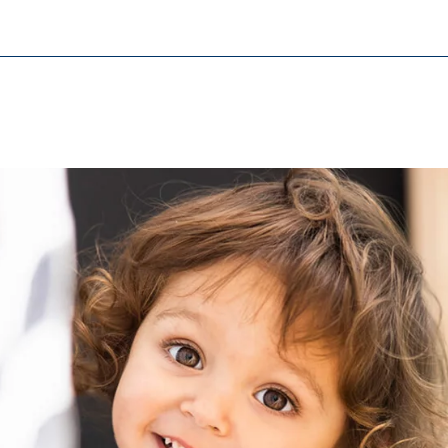
трібні функції для безперебійної роботи веб-сайту.
ypo_user
3 Association
регти налаштування користувача
нс браузера