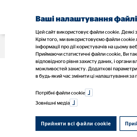
Ваші налаштування файлі
Цей сайт використовує файли cookie. Деякі з
Крім того, ми використовуємо файли cookie
Про нас
Фінансові рішення
Б
інформації про дії користувачів на цьому веб
Приймаючи статистичні файли cookie, Ви так
відповідного рівня захисту даних, і органи
Дитячі вкла
можливостей захисту. Додаткові параметри 
Ми в Європі
Пенсійне страхування
Переваги роботи консультантом
Наші к
Здоров
Вимоги
в будь-який час змінити ці налаштування за
Історії ОВБ
Знайти довірену особу
Розкри
Реєстр
Потрібні файли cookie
інвестиційни
Зовнішні медіа
Прийняти всі файли cookie
Прий
01. березня 2022
|
ТОВ "ОВБ Алфінанц Україна"