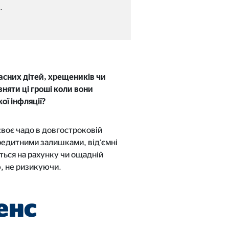
.
ласних дітей, хрещеників чи
зняти ці гроші коли вони
ої інфляції?
воє чадо в довгостроковій
кредитними залишками, від’ємні
ються на рахунку чи ощадній
, не ризикуючи.
енс