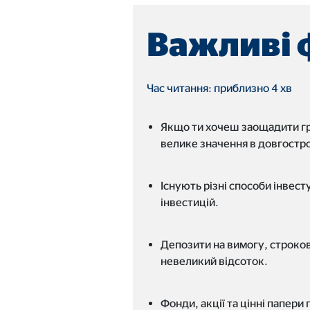
Тривалість:
до 2
Важливі 
Зовнішні медіа
Контент із платформ відео та карт блокується 
Час читання: приблизно 4 хв
контенту більше не вимагає згоди вручну.
Якщо ти хочеш заощадити гро
велике значення в довгостро
Google Maps
Назва:
goo
Існують різні способи інвес
інвестицій.
Постачальник:
Goog
Мета:
інте
Депозити на вимогу, строко
Тривалість:
24 м
невеликий відсоток.
YouTube
Фонди, акції та цінні папер