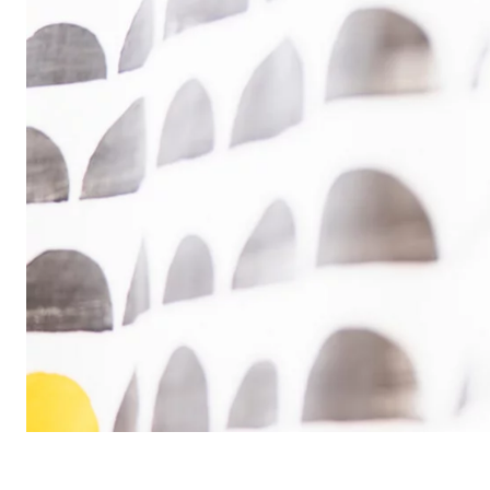
Назва:
cook
Постачальник:
min
Мета:
Кер
Тривалість:
1 рі
Статистика файлів cookie
Статистичні файли cookie збирають інформацію 
сайт.
Google Analytics
Назва:
_ga,
Постачальник:
Goog
Мета:
Збі