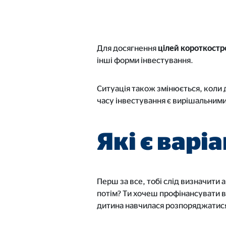
Для досягнення
цілей короткост
інші форми інвестування.
Ситуація також змінюється, коли 
часу інвестування є вирішальним
Які є варі
Перш за все, тобі слід визначити
потім? Ти хочеш профінансувати ве
дитина навчилася розпоряджатис