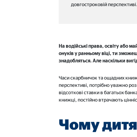
довгостроковій перспективі
Назва:
you
Постачальник:
Goog
Мета:
вбу
Тривалість:
24 м
На водійські права, освіту або м
онуків у ранньому віці, ти зможе
знадобляться.
Але наскільки вигі
Часи скарбничок та ощадних книжо
перспективі, потрібно уважно розг
відсоткові ставки в багатьох банк
книжці, постійно втрачають цінн
Чому дитя