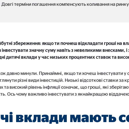
. Довгі терміни погашення компенсують коливання на ринку
tube
le Ireland Ltd.
довування відео
ісяці
айбутні збереження: якщо ти почнеш відкладати гроші на в
ш інвестувати значну суму навіть з невеликими внесками, і 
дні дитячі вклади у час низьких процентних ставок та висок
к давно минули. Принаймні, якщо ти хочеш інвестувати у с
лянути різні види інвестицій. Низькі відсоткові ставки за 
ах та високий рівень інфляції означає, що гроші, які зберіга
ість. Ось чому важливо інвестувати з якнайкращою віддачею
чі вклади мають с