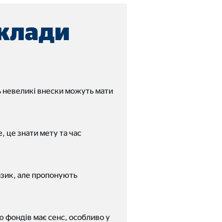
вклади
, то доступ до цього
ь невеликі внески можуть мати
, це знати мету та час
изик, але пропонують
ю фондів має сенс, особливо у