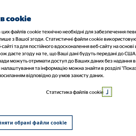
Знайти фінансового консульта
в cookie
 цих файлів cookie технічно необхідні для забезпечення пев
 лише з Вашої згоди. Статистичні файли cookie використову
лог
Послуги
Робота фінансовим консул
-сайті та для постійного вдосконалення веб-сайту на основі ц
ож даєте згоду на те, що Ваші дані будуть передані до США
 влади можуть отримати доступ до Ваших даних без надання 
ди: Розумний
налаштування та інформацію можна знайти в розділі "Показ
онсультанти
'я
 до роботи
Наші партнери і продукти
Оптимізація бюджету
Можливості розвитку
 посиланням відповідно до умов захисту даних.
ття інформації
ація
Статистика файлів cookie
й план для ді
няти обрані файли cookie