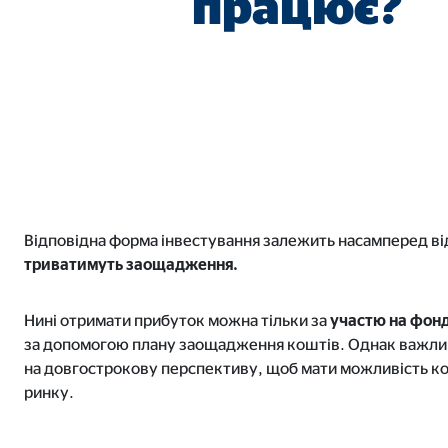
працює?
Відповідна форма інвестування залежить насамперед ві
триватимуть заощадження.
Нині отримати прибуток можна тільки за
учас
тю на
фон
за допомогою плану заощадження коштів. Однак важли
на довгострокову перспективу, щоб мати можливість к
ринку.