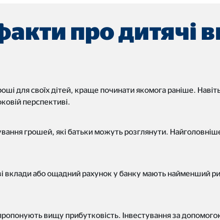
6 місяців
факти про дитячі 
за замовчуванням. Якщо файли cookie приймаються з зовнішніх медіа
ші для своїх дітей, краще починати якомога раніше. Навіт
ковій перспективі.
gle_maps
тування грошей, які батьки можуть розглянути. Найголовніше
le Ireland Ltd.
грація інтерактивних карт Google
ві вклади або ощадний рахунок у банку мають найменший р
ісяці
и пропонують вищу прибутковість. Інвестування за допомого