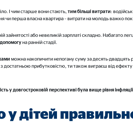
міло. І чим старше вони стають,
тим більші витрат
и
: водійсь
я чи перша власна квартира – витрати на молодь важко пок
й зайнятості або невеликій зарплаті складно. Набагато легше
 допомогу
на ранній стадії.
ками
можна накопичити непогану суму за десять-двадцять р
 з достатньою прибутковістю, ти також виграєш від ефекту 
сть у довгостроковій перспективі була вище рівня інфляції
 у дітей правильно