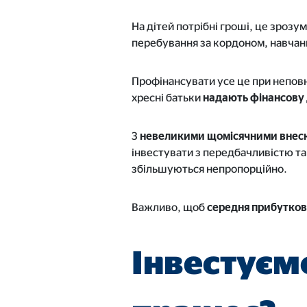
На дітей потрібні гроші, це зрозу
перебування за кордоном, навчанн
Профінансувати усе це при неповні
хресні батьки
надають фінансову
З
невеликими щомісячними внес
інвестувати з передбачливістю та
збільшуються непропорційно.
Важливо, щоб
середня прибуткові
Інвестуємо