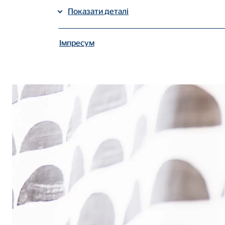
Показати деталі
Поділитися в
Поділитися на LinkedIn
Імпресум
| Захист даних
Потрібні файли cookie
Необхідні файли cookie включають основні та по
Налаштування користувача
Назва:
fe_t
Постачальник:
TYPO
Мета:
збе
Тривалість:
сеа
Файл cookie згоди