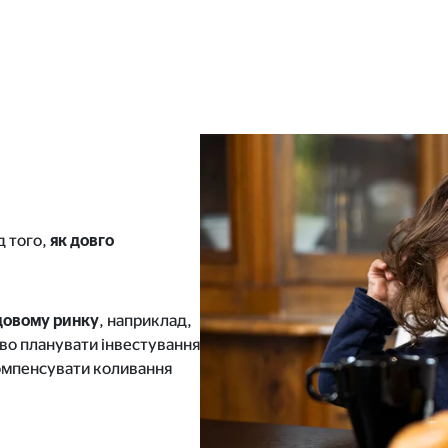
д того,
як довго
дово
му
ринку
, наприклад,
во планувати інвестування
омпенсувати коливання