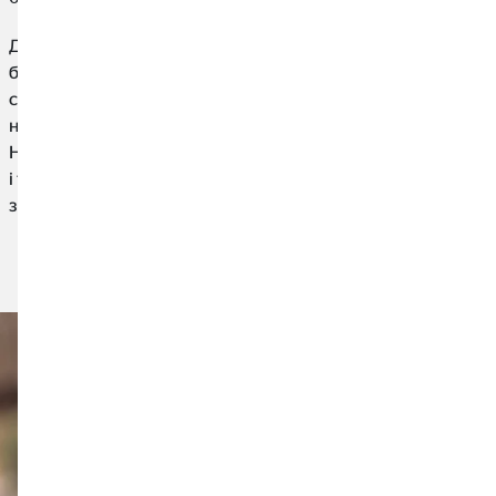
До Різдва як рукою сягнути! На при кінці року, річні
бонуси, гроші на Різдво та грошові подарунки запалюють
серця для багатьох людей. Як би це не було спокусливим,
не має особливого сенсу відразу витрачати всі ці гроші.
Набагато краще та розумно інвестувати гроші правильно
і таким чином інвестувати у власне майбутнє. Як це
зробити, дізнайтеся тут.
Читати статтю