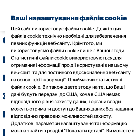
Знайти фінансового
Ваші налаштування файлів cookie
консультанта
Цей сайт використовує файли cookie. Деякі з цих
файлів cookie технічно необхідні для забезпечення
Фінансова
певних функцій веб-сайту. Крім того, ми
використовуємо файли cookie лише з Вашої згоди.
грамотність:
Статистичні файли cookie використовуються для
отримання інформації про дії користувачів на цьому
веб-сайті та для постійного вдосконалення веб-сайту
правильне пенсійне
на основі цієї інформації. Приймаючи статистичні
файли cookie, Ви також даєте згоду на те, що Ваші
забезпечення та
дані будуть передані до США, хоча в США немає
відповідного рівня захисту даних, і органи влади
можуть отримати доступ до Ваших даних без надання
шлях до фінансової
відповідних правових можливостей захисту.
Додаткові параметри налаштування та інформацію
незалежності жінок
можна знайти в розділі "Показати деталі". Ви можете в