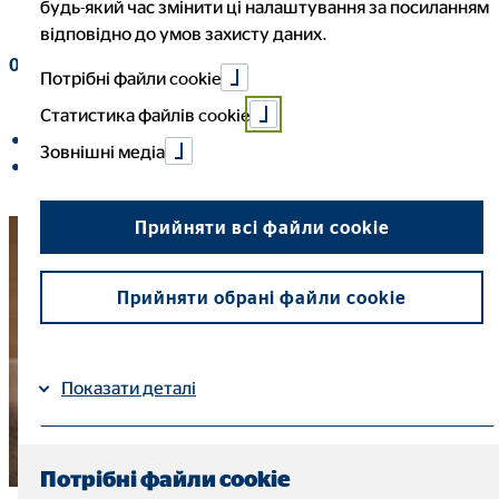
будь-який час змінити ці налаштування за посиланням
відповідно до умов захисту даних.
07. вересня 2021
|
ТОВ "ОВБ Алфінанц Україна"
Потрібні файли cookie
Статистика файлів cookie
Поділитися в
Зовнішні медіа
Поділитися на LinkedIn
Прийняти всі файли cookie
Прийняти обрані файли cookie
Показати деталі
Імпресум
| Захист даних
Потрібні файли cookie