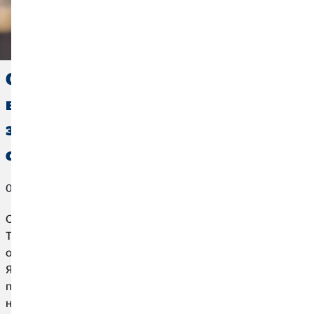
Страхування від нещасних
випадків та майна в осінньо-
зимовий період: які програми
страхування обрати?
05. жовтня 2021
Осінь - це не тільки теплий плед та золотий листопад.
Темнішає все раніше і раніше, погода погіршується, а
опале листя перетворює дороги та тротуари на пастки.
Якщо бути обережним, форс-мажорів можна уникнути,
проте якщо щось станеться, то краще мати під рукою
надійний страховий захист.