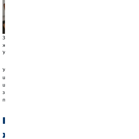
Замість того, щоб брати справу у свої руки, більшість
жінок залишають усі фінансові рішення своїм партнерам.
У багатьох навіть немає власного облікового запису.
У часи зростання рівня розлучень це особливо гірко, тому
що без власного фінансового забезпечення жінка може
швидко опинитися на межі бідності. Більшості жінок
згодом загрожує бідність у похилому віці, якщо у
поточній ситуації нічого не зміниться.
Пенсійне забезпечення
жінок: пасивним загрожує