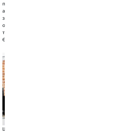
професіями з низькою заробітною платою та в
аналогічних «бюджетних» галузях. По-друге, рідше
займають керівні посади: навіть жінки-менеджери
отримують у середньому лише 77 % заробітної плати від
тієї, що отримують чоловіки на аналогічній посаді у
Європі.
Щоб привернути увагу до гендерного розриву в оплаті