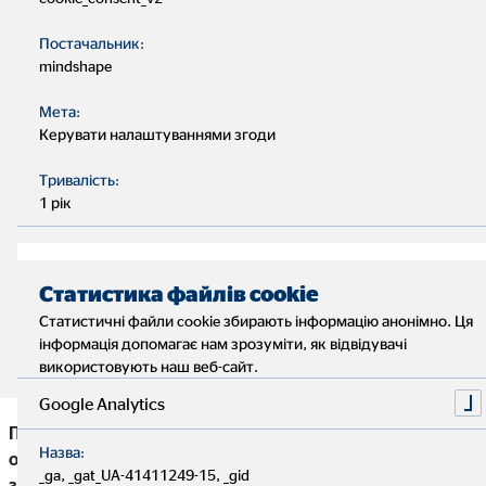
Рівень прибутку та виплат безпосередньо впливає
Постачальник:
на розмір пенсії. Тому жінки є особливо фінансово
mindshape
уразливими у старості.
Мета:
Керувати налаштуваннями згоди
Таким чином, приватне забезпечення літніх людей
Тривалість:
має важливе значення й значно покращує
1 рік
фінансовий стан у літньому віці.
З вищенаведених причин приватне пенсійне
Статистика файлів cookie
забезпечення є надзвичайно важливим та значно
Статистичні файли cookie збирають інформацію анонімно. Ця
покращує фінансове становище у старості.
інформація допомагає нам зрозуміти, як відвідувачі
використовують наш веб-сайт.
Google Analytics
Проблема рівноправності втратила свою гостроту за
Назва:
останнє сторіччя. Залишилася вона, на жаль, коли мова
_ga, _gat_UA-41411249-15, _gid
заходить про фінанси: переважно чоловіки