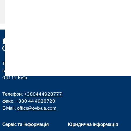
Читати статтю
ТОВ 'ОВБ Алфінанц Україна'
вул. Дегтярівська 62, оф. 45
04112 Київ
Телефон:
+380444928777
факс: +380 44 4928720
E-Mail:
office@ovb-ua.com
Сервіс та інформація
Юридична інформація