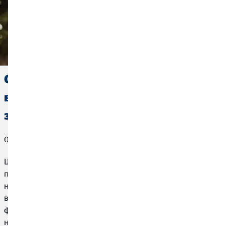
Страхування від нещасних
випадків на виробництві: як
захистити свою працездатність
01. грудня 2022
Що робити, якщо одного дня ти більше не зможеш
працювати? Це може статися швидко — раптовий
нещасний випадок або хвороба, і ти більше не можеш
виконувати свою роботу. Можна захистити себе від
фінансових втрат за допомогою страхування від
нещасного випадку на виробництві. Ми покажемо тобі,