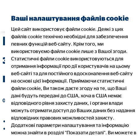
Знайти фінансового
Ваші налаштування файлів cookie
консультанта
Цей сайт використовує файли cookie. Деякі з цих
файлів cookie технічно необхідні для забезпечення
Перше обговорення
певних функцій веб-сайту. Крім того, ми
використовуємо файли cookie лише з Вашої згоди.
зарплати: корисні
Статистичні файли cookie використовуються для
отримання інформації про дії користувачів на цьому
веб-сайті та для постійного вдосконалення веб-сайту
поради
на основі цієї інформації. Приймаючи статистичні
файли cookie, Ви також даєте згоду на те, що Ваші
дані будуть передані до США, хоча в США немає
01. березня 2023
|
ТОВ "ОВБ Алфінанц Україна"
відповідного рівня захисту даних, і органи влади
можуть отримати доступ до Ваших даних без надання
відповідних правових можливостей захисту.
Поділитися в
Додаткові параметри налаштування та інформацію
Поділитися на LinkedIn
можна знайти в розділі "Показати деталі". Ви можете в