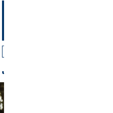
Заробіть його самостійно, інвестуючи свої гроші. Наші
фінансові консультанти з радістю допоможуть вам.
Знайдіть фінансового консультанта поруч з
вами зараз
Назад
Читайте також