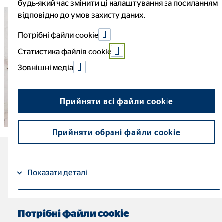
будь-який час змінити ці налаштування за посиланням
відповідно до умов захисту даних.
Потрібні файли cookie
Статистика файлів cookie
Зовнішні медіа
Прийняти всі файли cookie
Прийняти обрані файли cookie
Найважливіші факти про
Показати деталі
обговорення зарплати
Імпресум
| Захист даних
Час читання: приблизно 4 хв
Потрібні файли cookie