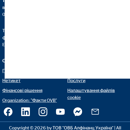
ТОВ 'ОВБ Алфінанц Україна'
вул. Дегтярівська 62, оф. 45
04112 Київ
Телефон:
+380444928777
факс: +380 44 4928720
E-Mail:
office@ovb-ua.com
Сервіс та інформація
Юридична інформація
Про нас
Блог
Нетикет
Послуги
Фінансові рішення
Налаштування файлів
cookie
Organization: "Факти OVB"
Copyright © 2026 by ТОВ "ОВБ Алфінанц Україна" | All