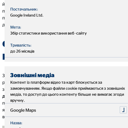
ймовірністю отримають ту зарплату, яку вони насправді
Постачальник:
просять. Але одне можна сказати точно: багато хто хоче
Google Ireland Ltd.
підвищення зарплати. Питання в тому, як цього
домогтися?
Мета:
Збір статистики використання веб -сайту
Обговорення зарплати:
Тривалість:
до 26 місяців
Коли та скільки?
Зовнішні медіа
Залежно від розміру компанії, галузі, тривалості вашої
роботи в компанії та вашого професійного досвіду, ви
Контент із платформ відео та карт блокується за
замовчуванням. Якщо файли cookie приймаються з зовнішніх
зазвичай можете отримати підвищення від
трьох до
медіа, то доступ до цього контенту більше не вимагає згоди
десяти відсотків
. Якщо ви змінюєте роботу, ви можете
вручну.
попросити у нового роботодавця ще більше. Особливо,
якщо вас захантили, ви можете розраховувати на 20
Google Maps
відсотків.
Назва: