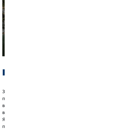
Правильна підготовка
Залежно від пункту призначення, вам може знадобитися
підготувати кілька речей для подорожі. Дуже важливо
вчасно перевірити правильність документів і дозволів на
в'їзд. Вам знадобиться наявний
закордонний паспорт
.
Якщо у вас його ще немає, краще виділити деякий час на
процес оформлення — це дозволить уникнути зайвого