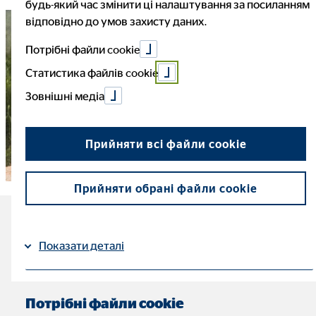
будь-який час змінити ці налаштування за посиланням
відповідно до умов захисту даних.
Потрібні файли cookie
Статистика файлів cookie
Зовнішні медіа
Прийняти всі файли cookie
Прийняти обрані файли cookie
Найважливіші факти про
Показати деталі
туризм:
Імпресум
| Захист даних
Час читання: приблизно 6 хв
Потрібні файли cookie