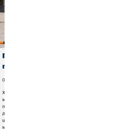
Гроші на вищу освіту: Ось як це
працює
04. травня 2022
Хочеш навчатися? Можливо, отримати ще й ступінь
магістра окрім бакалавра? Але на відміну від учнівства,
під час навчання ти заробляєш менше грошей. Навіть у
державних університетах тобі доведеться оплачувати
щомісячні витрати. Тому тут ти дізнаєшся, як саме ти
можеш знайти гроші на вищу освіту.