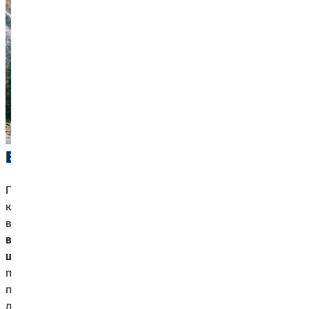
Визначте бюджет подорожі
По-перше, ви повинні приблизно знати, скільки
коштуватиме ваша подорож. Найкраще розділити
витрати на категорії. Включіть в бюджет як
одноразові
витрати
, такі як перельоти або спеціальні заходи, так і
щоденні
витрати. Це, наприклад, середні витрати на
проживання, транспорт, їжу та напої на місці. Якщо ви
помножите щоденні витрати на кількість днів і
додасте
фіксовані витрати
вашої подорожі, ви отримаєте