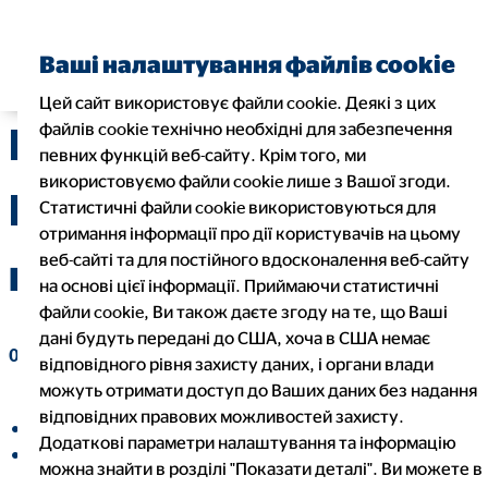
Знайти фінансового
Ваші налаштування файлів cookie
консультанта
Цей сайт використовує файли cookie. Деякі з цих
файлів cookie технічно необхідні для забезпечення
Правильний туризм:
певних функцій веб-сайту. Крім того, ми
використовуємо файли cookie лише з Вашої згоди.
Що необхідно за
Статистичні файли cookie використовуються для
отримання інформації про дії користувачів на цьому
веб-сайті та для постійного вдосконалення веб-сайту
кордоном
на основі цієї інформації. Приймаючи статистичні
файли cookie, Ви також даєте згоду на те, що Ваші
дані будуть передані до США, хоча в США немає
01. червня 2023
|
ТОВ "ОВБ Алфінанц Україна"
відповідного рівня захисту даних, і органи влади
можуть отримати доступ до Ваших даних без надання
відповідних правових можливостей захисту.
Поділитися в
Додаткові параметри налаштування та інформацію
Поділитися на LinkedIn
можна знайти в розділі "Показати деталі". Ви можете в