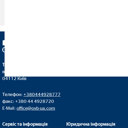
Читати статтю
ТОВ 'ОВБ Алфінанц Україна'
вул. Дегтярівська 62, оф. 45
04112 Київ
Телефон:
+380444928777
факс: +380 44 4928720
E-Mail:
office@ovb-ua.com
Сервіс та інформація
Юридична інформація