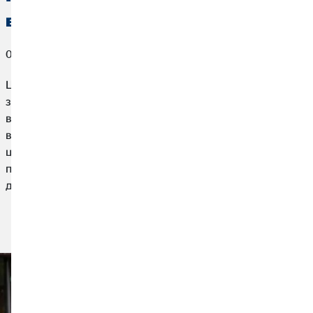
власні гроші?
01. лютого 2023
Ціни на харчові продукти та інші товари постійно
зростають протягом останніх місяців. Для бізнесу стає
все важче покривати щомісячні витрати та сплачувати
високі споживчі ціни. Але як насправді склалася нинішня
цінова ситуація і як можна захистити свої гроші від
падіння купівельної спроможності? Про все це ви можете
дізнатися тут.
Читати статтю