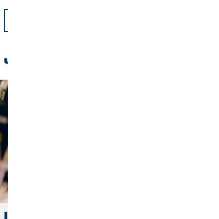
Назад
Читайте також
Інфляція: Як знову примножити